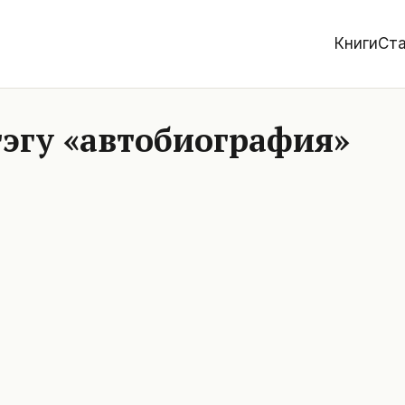
Книги
Ста
эгу «автобиография»