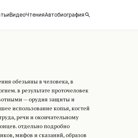
тьи
Видео
Чтения
Автобиография
ния обезьяны в человека, в
гнем. в результате проточеловек
вотными — орудия защиты и
йшее использование копья, костей
руда, речи и окончательному
онцев. отдельно подробно
ков, мифов и сказаний, образов