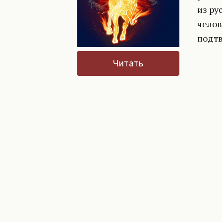
из ру
челов
подтв
Читать