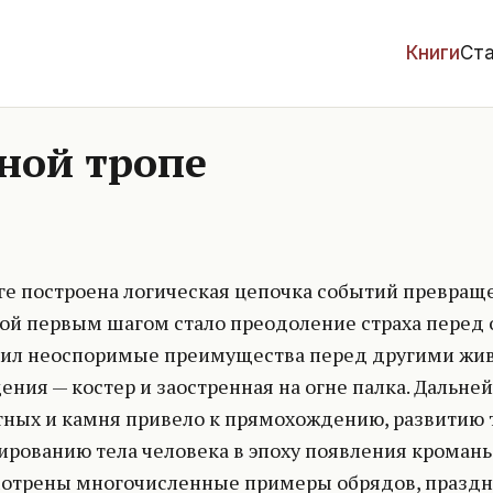
Книги
Ста
ной тропе
ге построена логическая цепочка событий превраще
ой первым шагом стало преодоление страха перед о
ил неоспоримые преимущества перед другими жи
ения — костер и заостренная на огне палка. Дальне
ных и камня привело к прямохождению, развитию т
рованию тела человека в эпоху появления кромань
отрены многочисленные примеры обрядов, праздни