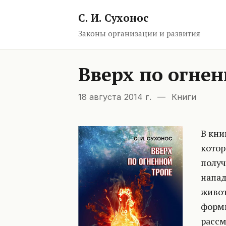
С. И. Сухонос
Законы организации и развития
Вверх по огнен
18 августа 2014 г.
—
Книги
В кни
котор
получ
напад
живот
форми
рассм