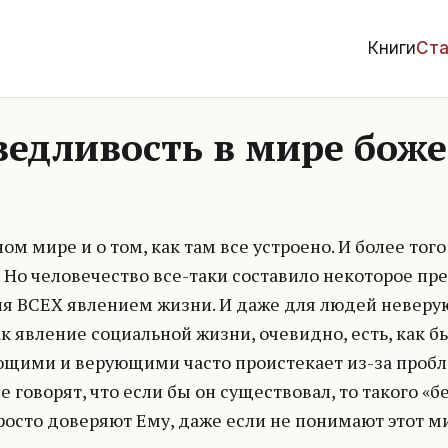
Книги
Ста
ведливость в мире бож
м мире и о том, как там все устроено. И более тог
. Но человечество все-таки составило некоторое пр
ля ВСЕХ явлением жизни. И даже для людей неверую
ак явление социальной жизни, очевидно, есть, как 
щими и верующими часто проистекает из-за пробл
говорят, что если бы он существовал, то такого «б
осто доверяют Ему, даже если не понимают этот ми