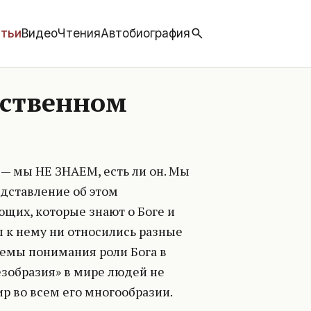
тьи
Видео
Чтения
Автобиография
ественном
о — мы НЕ ЗНАЕМ, есть ли он. Мы
едставление об этом
щих, которые знают о Боге и
бы к нему ни относились разные
емы понимания роли Бога в
езобразия» в мире людей не
р во всем его многообразии.